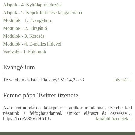
Alapok - 4. Nyitólap rendezése
Alapok - 5. Képek feltöltése képgalériába
Modulok - 1. Evangélium
Modulok - 2. Hírajánló
Modulok - 3. Keresés
Modulok - 4. E-mailes hírlevél
Varázsló - 1. Sablonok
Evangélium
Te valóban az Isten Fia vagy! Mt 14,22-33
olvasás...
Ferenc pápa Twitter üzenete
Az ellentmondások közepette – amikor mindennap szembe kell
néznünk a felfoghatatlannal, amikor eláraszt és összezav…
https://t.co/V86VcH5TJs
korábbi üzenetek...